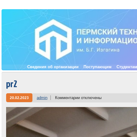
Сведения об организации
Поступающим
Студента
pr2
admin
Комментарии
отключены
20.02.2023