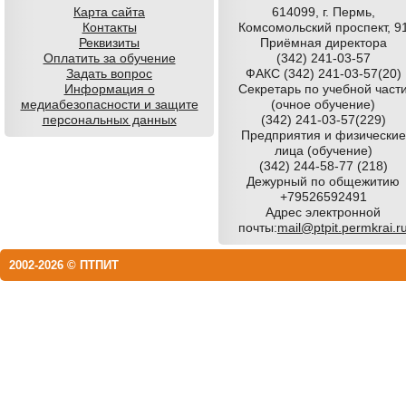
Карта сайта
614099, г. Пермь,
Контакты
Комсомольский проспект, 9
Реквизиты
Приёмная директора
Оплатить за обучение
(342) 241-03-57
Задать вопрос
ФАКС (342) 241-03-57(20)
Информация о
Секретарь по учебной част
медиабезопасности и защите
(очное обучение)
персональных данных
(342) 241-03-57(229)
Предприятия и физические
лица (обучение)
(342) 244-58-77 (218)
Дежурный по общежитию
+79526592491
Адрес электронной
почты:
mail@ptpit.permkrai.r
2002-2026 © ПТПИТ