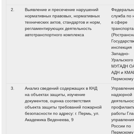
2.
Выявление и пресечение нарушений
Федеральн
нормативных правовых, нормативных
служба по 
технических актов, стандартов и норм,
в сфере
регламентирующих деятельность
транспорта
автотранспортного комплекса
(Ространсн
Государств
инспекция
Западно-
Уральского
МУГАДН О
АДН и КМА
Пермскому
3.
Анализ сведений содержащих в КНД
Управлени
на объектах защиты, изучение
надзорной
документов, оценка соответствия
деятельнос
объекта защиты требований пожарной
профилакт
безопасности по адресу: г. Пермь, ул.
работы Гла
Академика Веденеева, 9
управлени
России по
Пермскому