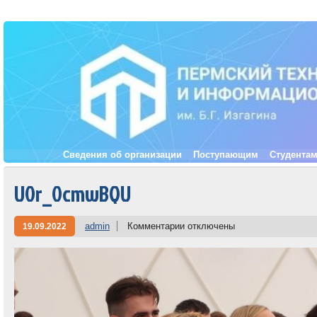
Сведения об организации
Поступающим
Студента
U0r_0cmwBQU
admin
Комментарии
отключены
19.09.2022