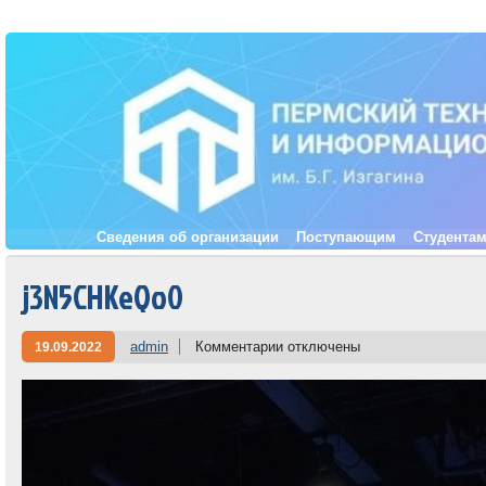
Сведения об организации
Поступающим
Студента
j3N5CHKeQo0
admin
Комментарии
отключены
19.09.2022