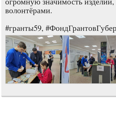
огромную значимость изделий
волонт
#гранты59, #ФондГрантовГубе
Comments are closed.