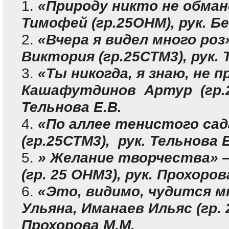
«Природу никто не обма
Тимофей (гр.25ОНМ), рук. Бе
«Вчера я видел много ро
Виктория (гр.25СТМ3), рук. 
«Ты никогда, я знаю, не 
Кашафутдинов Артур (гр.2
Тельнова Е.В.
«По аллее тенистого сад
(гр.25СТМ3), рук. Тельнова Е
» Желание творчества» 
(гр. 25 ОНМ3), рук. Прохоров
«Это, видимо, чудится 
Ульяна, Иманаев Ильяс (гр. 
Прохорова М.М.