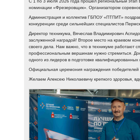
С 1 по 3 июля 2026 года прошел региональный этап
номинации «Фрезеровщик». Организатором соревнова
Администрация и коллектив ГБПОУ «ПТПИТ» поздравл
конкуренции среди сильнейших специалистов Пермско
Директор техникума, Вячеслав Владимирович Аспидо
заслуженной наградой! Второе место на краевом кон
своего дела. Нам важно, что в техникуме работают сп
профессиональным вершинам нужно стремиться. Дос
одного из лидеров в подготовке квалифицированных 
Официальная церемония награждения победителей и 
Желаем Алексею Николаевичу крепкого здоровья, вд