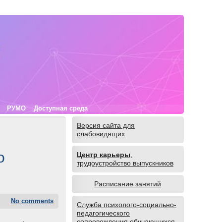
РУМО
Доступная среда
Версия сайта для
слабовидящих
о
Центр карьеры
,
трудоустройство выпускников
Расписание занятий
No comments
Служба психолого-социально-
педагогического
сопровождения обучающихся