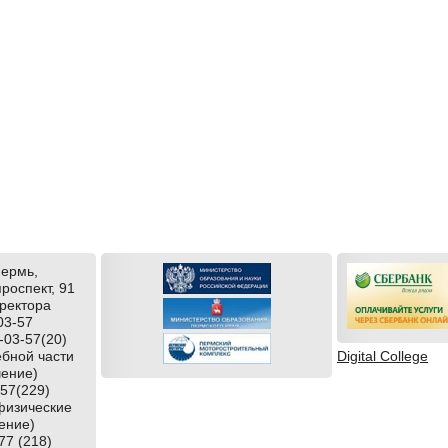
Пермь,
роспект, 91
ректора
03-57
-03-57(20)
ебной части
Digital College
чение)
-57(229)
физические
ение)
77 (218)