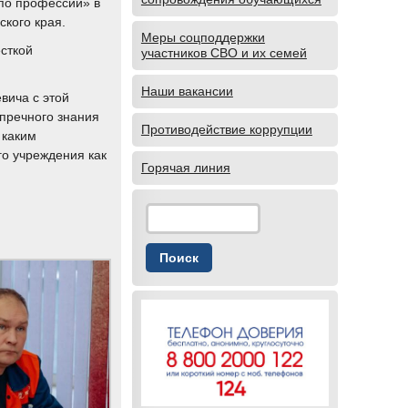
 по профессии» в
кого края.
Меры соцподдержки
сткой
участников СВО и их семей
Наши вакансии
вича с этой
упречного знания
Противодействие коррупции
 каким
о учреждения как
Горячая линия