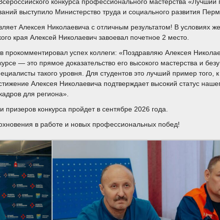
 Всероссийского конкурса профессионального мастерства «Лучший
ний выступило Министерство труда и социального развития Пермс
яет Алексея Николаевича с отличным результатом! В условиях же
го края Алексей Николаевич завоевал почетное 2 место.
в прокомментировал успех коллеги: «Поздравляю Алексея Николае
курсе — это прямое доказательство его высокого мастерства и без
ециалисты такого уровня. Для студентов это лучший пример того, к
тижение Алексея Николаевича подтверждает высокий статус нашег
кадров для региона».
призеров конкурса пройдет в сентябре 2026 года.
охновения в работе и новых профессиональных побед!