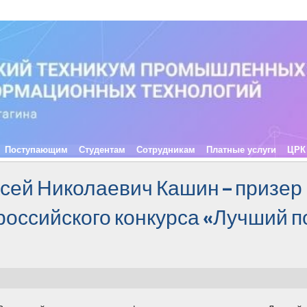
Поступающим
Студентам
Сотрудникам
Платные услуги
ЦРК
ксей Николаевич Кашин – призер
российского конкурса «Лучший п